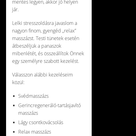
mentes legyen, akkor jó helyen
jár.
Lelki stresszoldásra javaslom a
nagyon finom, gyengéd „relax”
masszázst. Testi tünetek esetén
átbeszéljük a panaszok
mibenlétét, és összeállítok Önnek
egy személyre szabott kezelést.
Válasszon alábbi kezeléseim
közül:
Svédmasszázs
Gerincregeneráló-tartásjavító
masszázs
Lágy csontkovácsolás
Relax masszázs