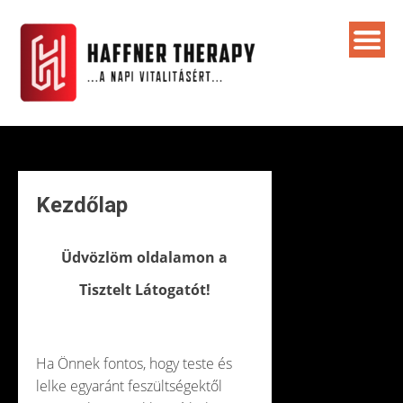
Skip
to
content
Kezdőlap
Üdvözlöm oldalamon a
Tisztelt Látogatót!
Ha Önnek fontos, hogy teste és
lelke egyaránt feszültségektől