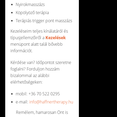
Nyirokmasszázs
Köpölyöző terápia
Terápiás trigger pont masszázs
Kezeléseim teljes kínálatáról és
típusjellemzőiről a
Kezelések
menüpont alatt talál bővebb
információt.
Kérdése van? Időpontot szeretne
foglalni? Forduljon hozzám
bizalommal az alábbi
elérhetőségeken:
mobil: +36 70 522 0295
e-mail:
info@haffnertherapy.hu
Remélem, hamarosan Önt is