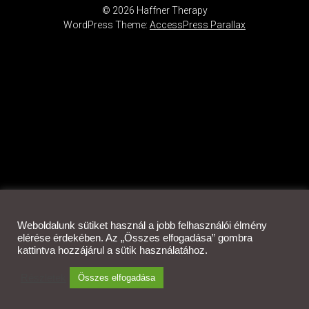
© 2026 Haffner Therapy
WordPress Theme:
AccessPress Parallax
Weboldalunk sütiket használ a jobb felhasználói élmény
elérése érdekében. Az „Összes elfogadása” gombra
kattintva hozzájárul a sütik használatához.
Részletek
Összes elfogadása