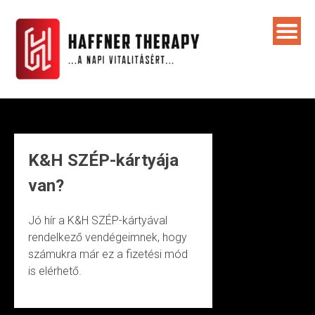
Skip
to
content
K&H SZÉP-kártyája
van?
Jó hír a K&H SZÉP-kártyával
rendelkező vendégeimnek, hogy
számukra már ez a fizetési mód
is elérhető.