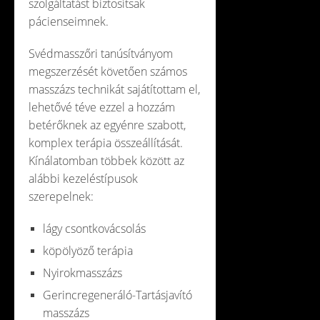
szolgáltatást biztosítsak
pácienseimnek.
Svédmasszőri tanúsítványom
megszerzését követően számos
masszázs technikát sajátítottam el,
lehetővé téve ezzel a hozzám
betérőknek az egyénre szabott,
komplex terápia összeállítását.
Kínálatomban többek között az
alábbi kezeléstípusok
szerepelnek:
lágy csontkovácsolás
köpölyöző terápia
Nyirokmasszázs
Gerincregeneráló-Tartásjavító
masszázs