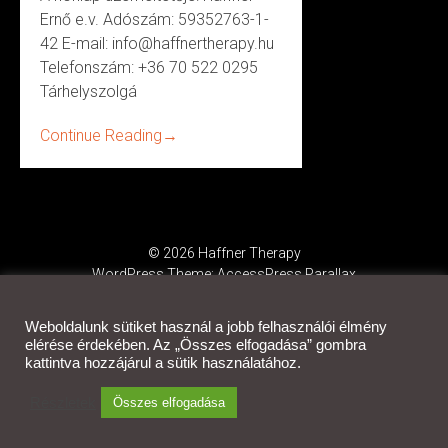
Ernő e.v. Adószám: 59352763-1-
42 E-mail: info@haffnertherapy.hu
Telefonszám: +36 70 522 0295
Tárhelyszolgá
Continue Reading
→
© 2026 Haffner Therapy
WordPress Theme:
AccessPress Parallax
Weboldalunk sütiket használ a jobb felhasználói élmény
elérése érdekében. Az „Összes elfogadása” gombra
kattintva hozzájárul a sütik használatához.
Részletek
Összes elfogadása