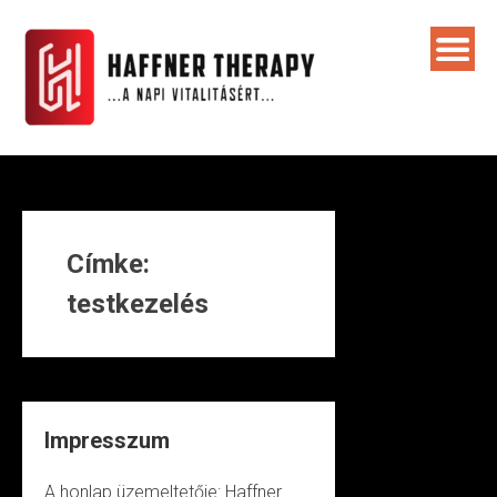
Skip
to
content
Címke:
testkezelés
Impresszum
A honlap üzemeltetője: Haffner