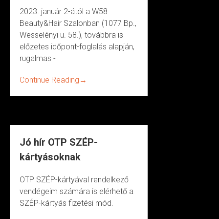
2023. január 2-ától a W58
Beauty&Hair Szalonban (1077 Bp.,
Wesselényi u. 58.), továbbra is
előzetes időpont-foglalás alapján,
rugalmas -
Continue Reading
→
Jó hír OTP SZÉP-
kártyásoknak
OTP SZÉP-kártyával rendelkező
vendégeim számára is elérhető a
SZÉP-kártyás fizetési mód.