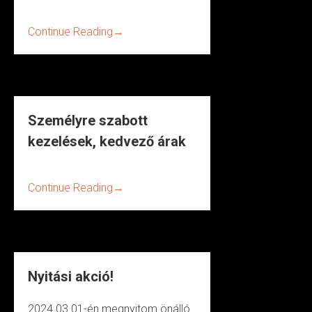
Continue Reading
→
Személyre szabott
kezelések, kedvező árak
Continue Reading
→
Nyitási akció!
2024.03.01-én megnyitom önálló