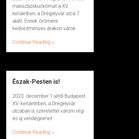
masszázskuckómat a XV.
kerületben, a Drégelyvár utca 7.
alatt. Ennek örömére
kedvezményes árakon várok
Continue Reading
→
Észak-Pesten is!
2023. december 1-jétől Budapest
XV. kerületében, a Drégelyvár
utcában is szeretettel várom régi
és új vendégeimet.
Continue Reading
→