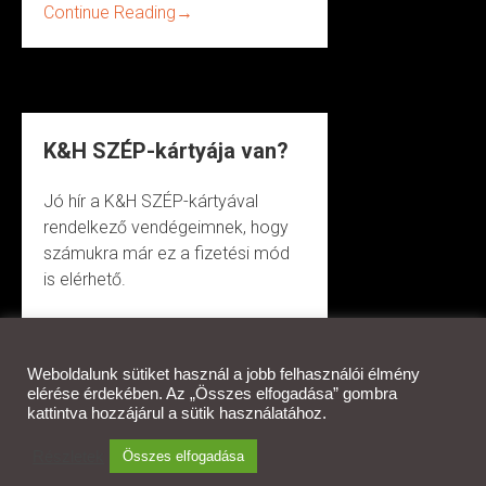
Continue Reading
→
K&H SZÉP-kártyája van?
Jó hír a K&H SZÉP-kártyával
rendelkező vendégeimnek, hogy
számukra már ez a fizetési mód
is elérhető.
Continue Reading
→
Weboldalunk sütiket használ a jobb felhasználói élmény
elérése érdekében. Az „Összes elfogadása” gombra
kattintva hozzájárul a sütik használatához.
© 2026 Haffner Therapy
Részletek
Összes elfogadása
WordPress Theme:
AccessPress Parallax