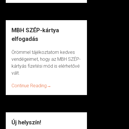
MBH SZÉP-kártya
elfogadás
Örömmel tájékoztatom kedves
vendégeimet, hogy az MBH SZÉP-
kártyás fizetési mód is elérhetővé
vált.
Continue Reading
→
Új helyszín!