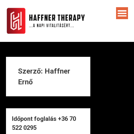
Skip
to
content
Szerző:
Haffner
Ernő
Időpont foglalás +36 70
522 0295